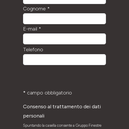
Cognome *
E-mail *
Si
Telefono
prega
di
lasciare
vuoto
*
campo obbligatorio
questo
campo.
Consenso al trattamento dei dati
personali
Spuntando la casella consente a Gruppo Finestre