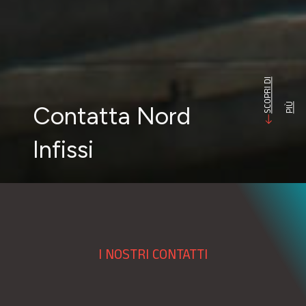
S
C
O
P
R
I
D
I
P
I
Ù
Contatta Nord
Infissi
I NOSTRI CONTATTI